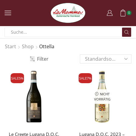
0
Start
Shop
Ottella
Filter
SALE
5%
SALE
7%
NICHT
VORRÄTIG
Le Creete Lugana D.O.C.
Lugana D.O.C. 2023 –