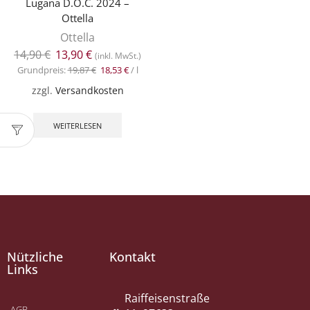
Lugana D.O.C. 2024 –
Ottella
Ottella
14,90
€
13,90
€
(inkl. MwSt.)
Grundpreis:
19,87
€
18,53
€
/
l
zzgl.
Versandkosten
WEITERLESEN
Nützliche
Kontakt
Links
Raiffeisenstraße
AGB