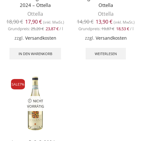
2024 – Ottella
Ottella
Ottella
Ottella
18,90
€
17,90
€
14,90
€
13,90
€
(inkl. MwSt.)
(inkl. MwSt.)
Grundpreis:
25,20
€
23,87
€
/
l
Grundpreis:
19,87
€
18,53
€
/
l
zzgl.
Versandkosten
zzgl.
Versandkosten
IN DEN WARENKORB
WEITERLESEN
SALE
7%
NICHT
VORRÄTIG