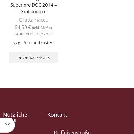
Superiore DOC 2014 –
Grattamacco
Grattamacco
54,50
€
(inkl. MwSt.)
Grundpreis:
72,67
€
/
l
zzgl.
Versandkosten
IN DEN WARENKORB
Nützliche
Kontakt
Links
Raiffeisenstraße