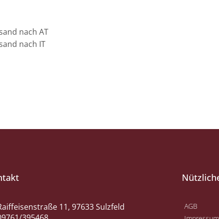
sand nach AT
sand nach IT
ntakt
Nützlich
Raiffeisenstraße 11, 97633 Sulzfeld
AGB
09761/395468
Impressum