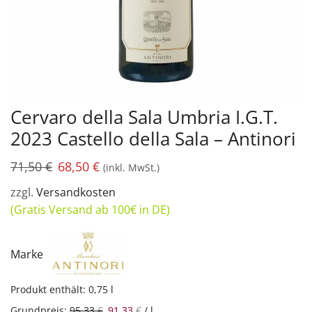
Cervaro della Sala Umbria I.G.T.
2023 Castello della Sala – Antinori
71,50
€
68,50
€
(inkl. MwSt.)
zzgl.
Versandkosten
(Gratis Versand ab 100€ in DE)
Marke
Produkt enthält: 0,75
l
Grundpreis:
95,33
€
91,33
€
/
l