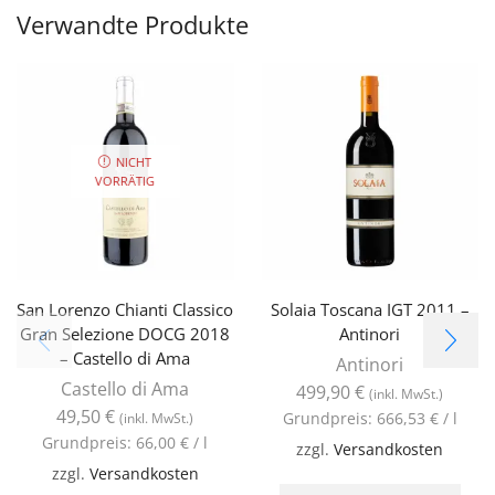
Verwandte Produkte
NICHT
VORRÄTIG
San Lorenzo Chianti Classico
Solaia Toscana IGT 2011 –
Gran Selezione DOCG 2018
Antinori
– Castello di Ama
Antinori
Castello di Ama
499,90
€
(inkl. MwSt.)
49,50
€
Grundpreis:
666,53
€
/
l
(inkl. MwSt.)
Grundpreis:
66,00
€
/
l
zzgl.
Versandkosten
zzgl.
Versandkosten