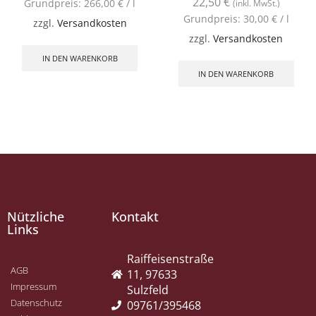
22,50
€
Grundpreis:
266,00
€
/
l
(inkl. MwSt.)
Grundpreis:
30,00
€
/
l
zzgl.
Versandkosten
zzgl.
Versandkosten
IN DEN WARENKORB
IN DEN WARENKORB
Nützliche
Kontakt
Links
Raiffeisenstraße
AGB
11, 97633
Impressum
Sulzfeld
Datenschutz
09761/395468