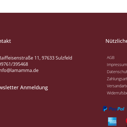
ntakt
Nützlich
Raiffeisenstraße 11, 97633 Sulzfeld
AGB
09761/395468
Impressum
info@lamamma.de
Datenschu
Zahlungsar
Versandart
wsletter Anmeldung
Widerrufsb