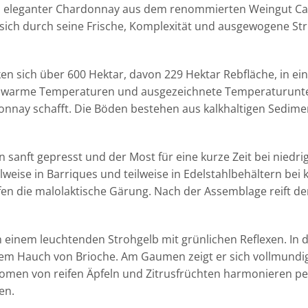
in eleganter Chardonnay aus dem renommierten Weingut Caste
 sich durch seine Frische, Komplexität und ausgewogene Str
cken sich über 600 Hektar, davon 229 Hektar Rebfläche, in 
ch warme Temperaturen und ausgezeichnete Temperaturunte
nnay schafft. Die Böden bestehen aus kalkhaltigen Sedimen
sanft gepresst und der Most für eine kurze Zeit bei niedri
lweise in Barriques und teilweise in Edelstahlbehältern bei
fen die malolaktische Gärung. Nach der Assemblage reift d
in einem leuchtenden Strohgelb mit grünlichen Reflexen. In 
inem Hauch von Brioche. Am Gaumen zeigt er sich vollmundi
men von reifen Äpfeln und Zitrusfrüchten harmonieren perf
en.