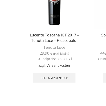
Lucente Toscana IGT 2017 –
So
Tenuta Luce – Frescobaldi
Tenuta Luce
29,90
€
44
(inkl. MwSt.)
Grundpreis:
39,87
€
/
l
Grun
zzgl.
Versandkosten
IN DEN WARENKORB