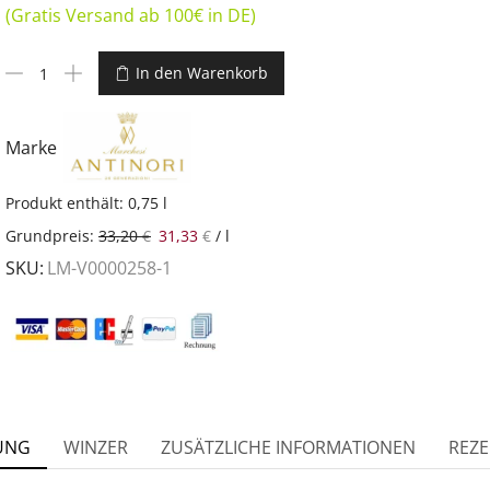
(Gratis Versand ab 100€ in DE)
In den Warenkorb
Marke
Produkt enthält: 0,75
l
Grundpreis:
33,20
€
31,33
€
/
l
SKU:
LM-V0000258-1
UNG
WINZER
ZUSÄTZLICHE INFORMATIONEN
REZE