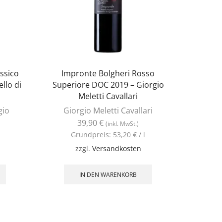
assico
Impronte Bolgheri Rosso
L’Appa
llo di
Superiore DOC 2019 – Giorgio
Meletti Cavallari
gio
Giorgio Meletti Cavallari
39,90
€
G
(inkl. MwSt.)
Grundpreis:
53,20
€
/
l
zzgl.
Versandkosten
IN DEN WARENKORB