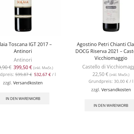
laia Toscana IGT 2017 –
Agostino Petri Chianti Cl
Antinori
DOCG Riserva 2021 – Caste
Vicchiomaggio
Antinori
Castello di Vicchiomag
9,90
€
399,50
€
(inkl. MwSt.)
22,50
€
dpreis:
599,87
€
532,67
€
/
l
(inkl. MwSt.)
Grundpreis:
30,00
€
/
l
zzgl.
Versandkosten
zzgl.
Versandkosten
IN DEN WARENKORB
IN DEN WARENKORB