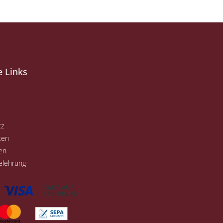
e Links
tz
ten
en
elehrung