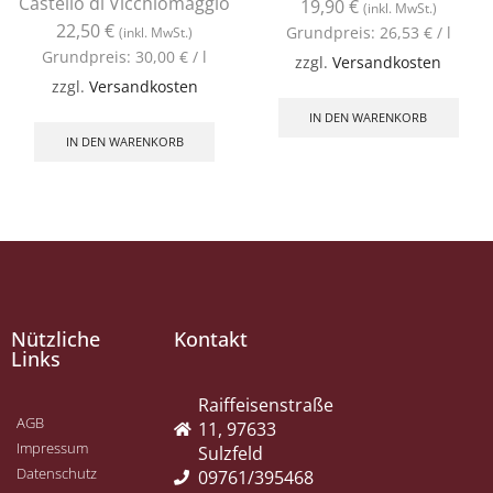
Castello di Vicchiomaggio
19,90
€
(inkl. MwSt.)
22,50
€
Grundpreis:
26,53
€
/
l
(inkl. MwSt.)
Grundpreis:
30,00
€
/
l
zzgl.
Versandkosten
zzgl.
Versandkosten
IN DEN WARENKORB
IN DEN WARENKORB
Nützliche
Kontakt
Links
Raiffeisenstraße
AGB
11, 97633
Impressum
Sulzfeld
Datenschutz
09761/395468