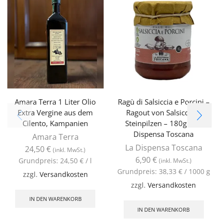
Amara Terra 1 Liter Olio
Ragù di Salsiccia e Porcini –
Extra Vergine aus dem
Ragout von Salsiccia &
Cilento, Kampanien
Steinpilzen – 180g – La
Dispensa Toscana
Amara Terra
La Dispensa Toscana
24,50
€
(inkl. MwSt.)
6,90
€
Grundpreis:
24,50
€
/
l
(inkl. MwSt.)
Grundpreis:
38,33
€
/
1000
g
zzgl.
Versandkosten
zzgl.
Versandkosten
IN DEN WARENKORB
IN DEN WARENKORB